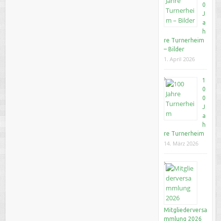
0
J
a
h
re Turnerheim
– Bilder
1. April 2026
1
0
0
J
a
h
re Turnerheim
14. März 2026
Mitgliederversa
mmlung 2026