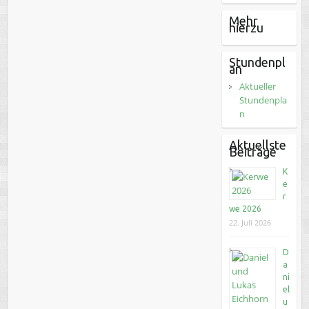
Mehr
hierzu
Stundenpl
an
Aktueller
Stundenpla
n
Aktuellste
Beiträge
K
e
r
we 2026
22. Juli 2026
D
a
ni
el
u