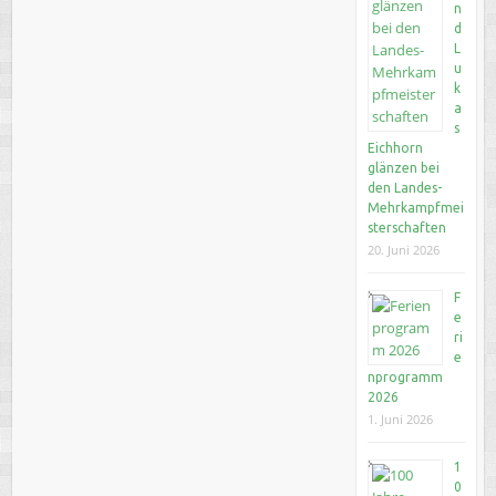
n
d
L
u
k
a
s
Eichhorn
glänzen bei
den Landes-
Mehrkampfmei
sterschaften
20. Juni 2026
F
e
ri
e
nprogramm
2026
1. Juni 2026
1
0