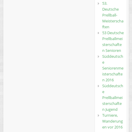
53.
Deutsche
Prellball-
Meisterscha
ften
53 Deutsche
Prellballmei
sterschafte
n Senioren
Süddeutsch
e
Seniorenme
isterschafte
n 2016
Süddeutsch
e
Prellballmei
sterschafte
n Jugend
Turniere,
Wanderung
en vor 2016