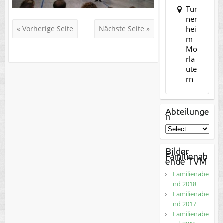
Tur
ner
hei
« Vorherige Seite
Nächste Seite »
m
Mo
rla
ute
rn
Abteilunge
n
Bilder
Familienab
ende TVM
Familienabe
nd 2018
Familienabe
nd 2017
Familienabe