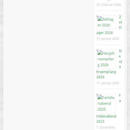
24. Februar 2026
Z
el
tl
ager 2026
15. Januar 2026
N
e
uj
a
hrsempfang
2026
11. Januar 2026
F
a
milienabend
2025
7. Dezember