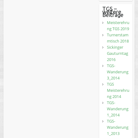
TGS –
weitere
Beiträge
Meisterehru
ng TGS 2019
Turnerstam
mtisch 2018
Sickinger
Gauturntag
2016
TGS-
Wanderung
3_2014
TGS
Meisterehru
ng 2014
TGS-
Wanderung
1_2014
TGS-
Wanderung
1_2013