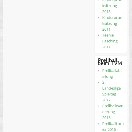
ksitzung
2013
Kinderprun
ksitzung
2011
Teenie
Fasching
2011
Prellball
beim TVM
Prellballabt
eilung
2.
Landesliga
Spieltag
2017
Prellballwan
derung
2016
Prellballturn
ier 2016