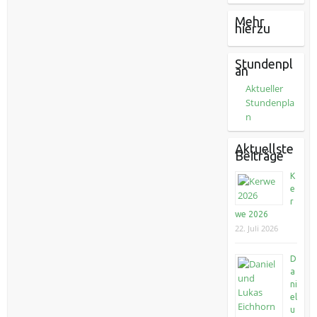
Mehr
hierzu
Stundenpl
an
Aktueller
Stundenpla
n
Aktuellste
Beiträge
K
e
r
we 2026
22. Juli 2026
D
a
ni
el
u