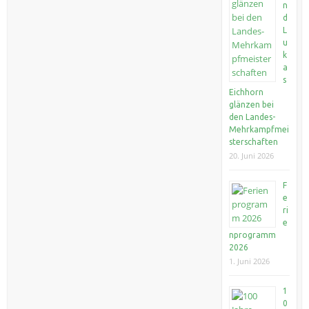
n
d
L
u
k
a
s
Eichhorn
glänzen bei
den Landes-
Mehrkampfmei
sterschaften
20. Juni 2026
F
e
ri
e
nprogramm
2026
1. Juni 2026
1
0