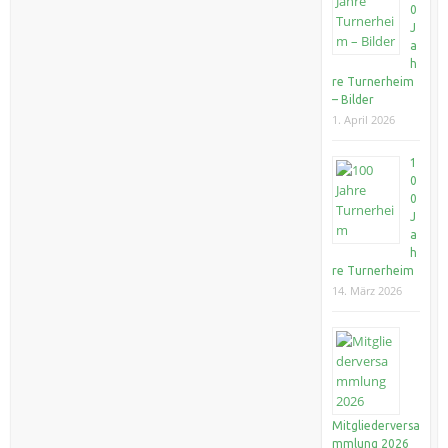
0
J
a
h
re Turnerheim
– Bilder
1. April 2026
1
0
0
J
a
h
re Turnerheim
14. März 2026
Mitgliederversa
mmlung 2026