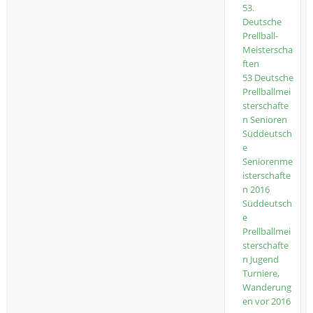
53.
Deutsche
Prellball-
Meisterscha
ften
53 Deutsche
Prellballmei
sterschafte
n Senioren
Süddeutsch
e
Seniorenme
isterschafte
n 2016
Süddeutsch
e
Prellballmei
sterschafte
n Jugend
Turniere,
Wanderung
en vor 2016