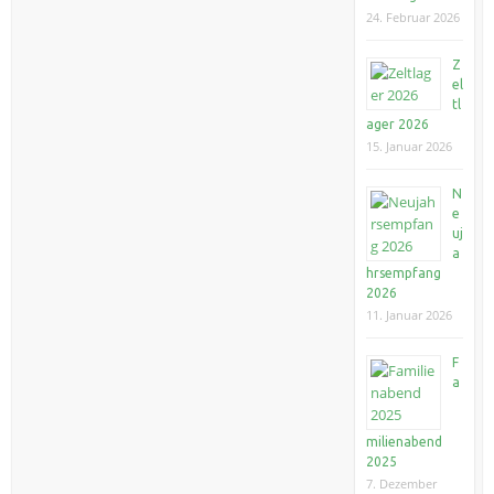
24. Februar 2026
Z
el
tl
ager 2026
15. Januar 2026
N
e
uj
a
hrsempfang
2026
11. Januar 2026
F
a
milienabend
2025
7. Dezember