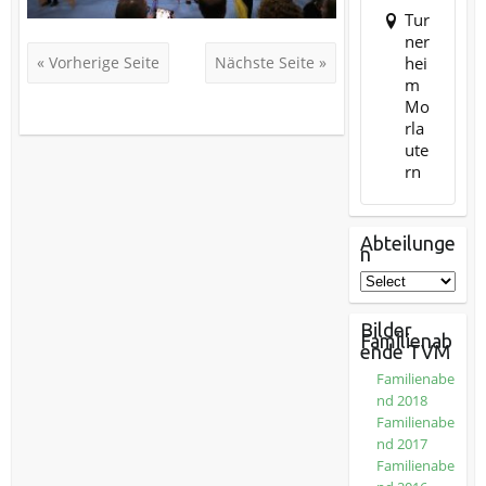
Tur
ner
hei
« Vorherige Seite
Nächste Seite »
m
Mo
rla
ute
rn
Abteilunge
n
Bilder
Familienab
ende TVM
Familienabe
nd 2018
Familienabe
nd 2017
Familienabe