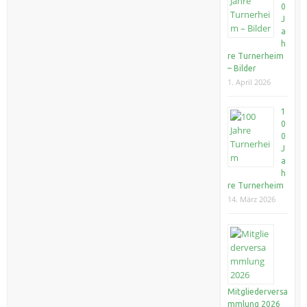
0
J
a
h
re Turnerheim
– Bilder
1. April 2026
1
0
0
J
a
h
re Turnerheim
14. März 2026
Mitgliederversa
mmlung 2026