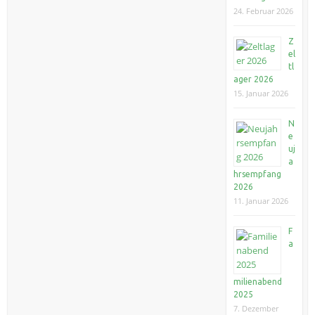
24. Februar 2026
Z
el
tl
ager 2026
15. Januar 2026
N
e
uj
a
hrsempfang
2026
11. Januar 2026
F
a
milienabend
2025
7. Dezember