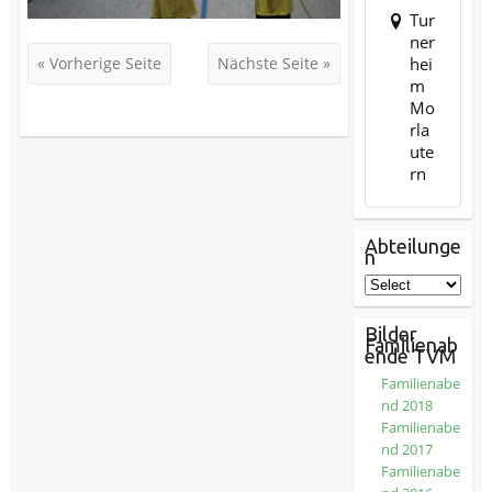
Tur
ner
hei
« Vorherige Seite
Nächste Seite »
m
Mo
rla
ute
rn
Abteilunge
n
Bilder
Familienab
ende TVM
Familienabe
nd 2018
Familienabe
nd 2017
Familienabe