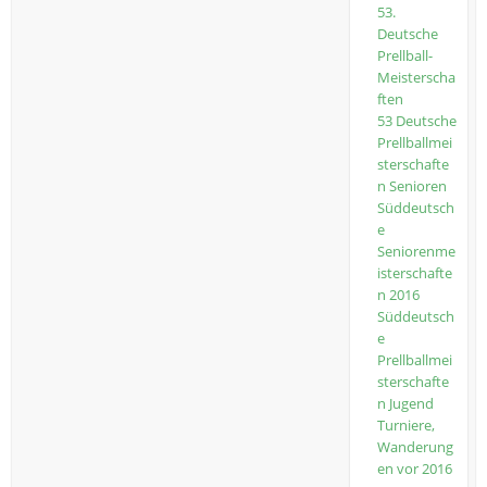
53.
Deutsche
Prellball-
Meisterscha
ften
53 Deutsche
Prellballmei
sterschafte
n Senioren
Süddeutsch
e
Seniorenme
isterschafte
n 2016
Süddeutsch
e
Prellballmei
sterschafte
n Jugend
Turniere,
Wanderung
en vor 2016