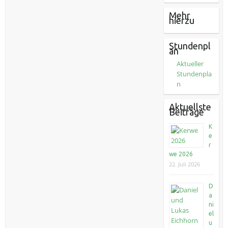
Mehr
hierzu
Stundenpl
an
Aktueller
Stundenpla
n
Aktuellste
Beiträge
K
e
r
we 2026
22. Juli 2026
D
a
ni
el
u