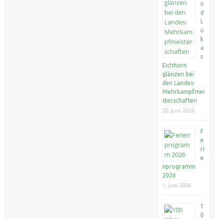
n
d
L
u
k
a
s
Eichhorn
glänzen bei
den Landes-
Mehrkampfmei
sterschaften
20. Juni 2026
F
e
ri
e
nprogramm
2026
1. Juni 2026
1
0