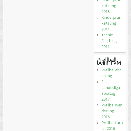
ksitzung
2013
Kinderprun
ksitzung
2011
Teenie
Fasching
2011
Prellball
beim TVM
Prellballabt
eilung
2.
Landesliga
Spieltag
2017
Prellballwan
derung
2016
Prellballturn
ier 2016