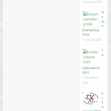
15. Januar 2026
N
e
uj
a
hrsempfang
2026
11. Januar 2026
F
a
milienabend
2025
7. Dezember
2025
S
c
h
a