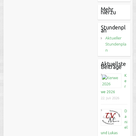
Mehr
hierzu
Stundenpl
an
Aktueller
Stundenpla
n
Aktuellste
Beiträge
K
e
r
we 2026
22. Juli 2026
D
a
ni
el
und Lukas