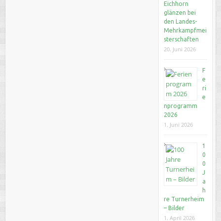
Eichhorn
glänzen bei
den Landes-
Mehrkampfmei
sterschaften
20. Juni 2026
F
e
ri
e
nprogramm
2026
1. Juni 2026
1
0
0
J
a
h
re Turnerheim
– Bilder
1. April 2026