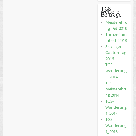
TGS –
weitere
Beiträge
Meisterehru
ng TGS 2019
Turnerstam
mtisch 2018
Sickinger
Gauturntag
2016
TGS-
Wanderung
3_2014
TGS
Meisterehru
ng 2014
TGS-
Wanderung
1_2014
TGS-
Wanderung
1_2013