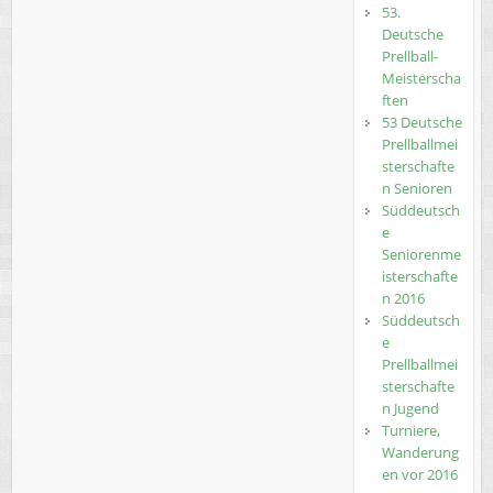
53.
Deutsche
Prellball-
Meisterscha
ften
53 Deutsche
Prellballmei
sterschafte
n Senioren
Süddeutsch
e
Seniorenme
isterschafte
n 2016
Süddeutsch
e
Prellballmei
sterschafte
n Jugend
Turniere,
Wanderung
en vor 2016