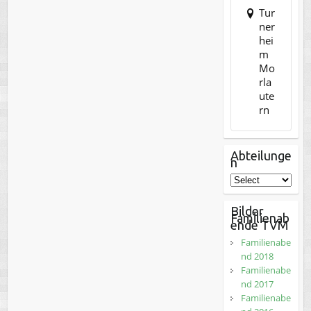
Tur
ner
hei
m
Mo
rla
ute
rn
Abteilunge
n
Bilder
Familienab
ende TVM
Familienabe
nd 2018
Familienabe
nd 2017
Familienabe