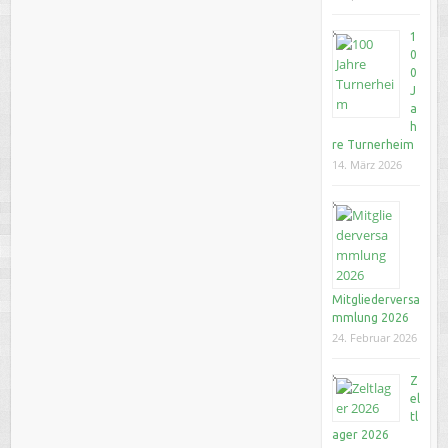
1
0
0
J
a
h
re Turnerheim
14. März 2026
Mitgliederversa
mmlung 2026
24. Februar 2026
Z
el
tl
ager 2026