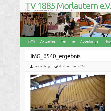
S
TV 1885 Morlautern e.V
k
Der Turnverein für Jung und Alt
i
p
t
o
c
o
TVM
Aktuelles
Termine
Abteilungen
Ju
n
t
e
IMG_6540_ergebnis
n
t
Janne Utzig
4. November 2024