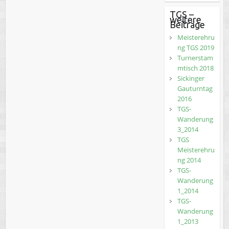
TGS –
weitere
Beiträge
Meisterehru
ng TGS 2019
Turnerstam
mtisch 2018
Sickinger
Gauturntag
2016
TGS-
Wanderung
3_2014
TGS
Meisterehru
ng 2014
TGS-
Wanderung
1_2014
TGS-
Wanderung
1_2013