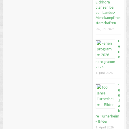
Eichhorn
glänzen bei
den Landes-
Mehrkampfmei
sterschaften
20. Juni 2026
F
e
ri
e
nprogramm
2026
1. Juni 2026
1
0
0
J
a
h
re Turnerheim
– Bilder
1. April 2026