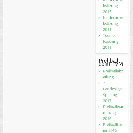
ksitzung
2013
Kinderprun
ksitzung
2011
Teenie
Fasching
2011
Prellball
beim TVM
Prellballabt
eilung
2.
Landesliga
Spieltag
2017
Prellballwan
derung
2016
Prellballturn
ier 2016