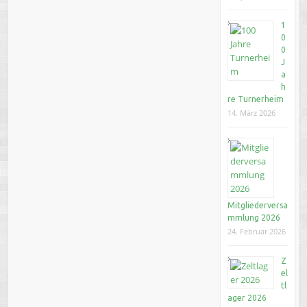
1
0
0
J
a
h
re Turnerheim
14. März 2026
Mitgliederversa
mmlung 2026
24. Februar 2026
Z
el
tl
ager 2026