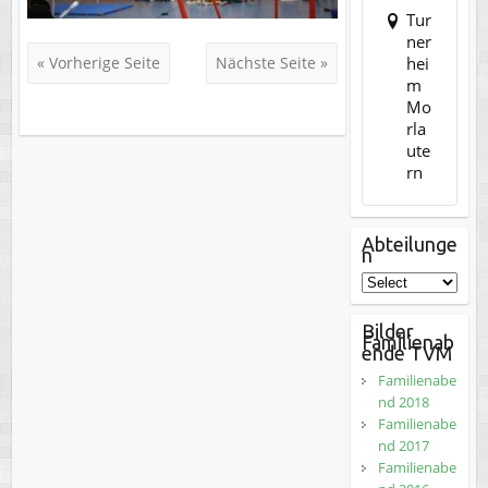
Tur
ner
hei
« Vorherige Seite
Nächste Seite »
m
Mo
rla
ute
rn
Abteilunge
n
Bilder
Familienab
ende TVM
Familienabe
nd 2018
Familienabe
nd 2017
Familienabe