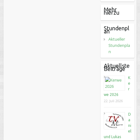
Mehr
hierzu
Stundenpl
an
Aktueller
Stundenpla
n
Aktuellste
Beiträge
K
e
r
we 2026
22. Juli 2026
D
a
ni
el
und Lukas