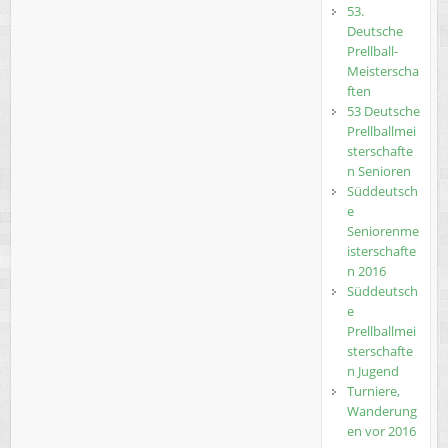
53.
Deutsche
Prellball-
Meisterscha
ften
53 Deutsche
Prellballmei
sterschafte
n Senioren
Süddeutsch
e
Seniorenme
isterschafte
n 2016
Süddeutsch
e
Prellballmei
sterschafte
n Jugend
Turniere,
Wanderung
en vor 2016