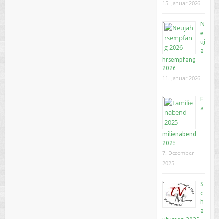
15. Januar 2026
N
e
uj
a
hrsempfang
2026
11. Januar 2026
F
a
milienabend
2025
7. Dezember
2025
S
c
h
a