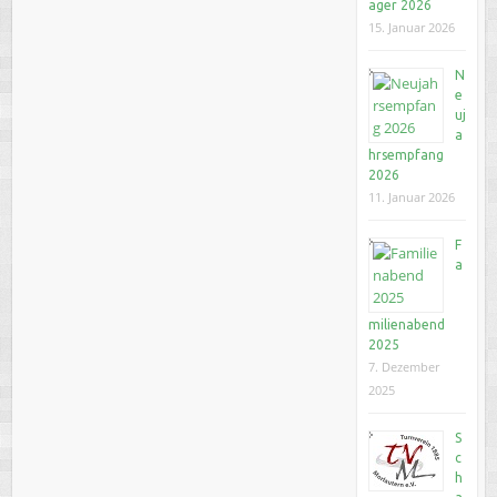
ager 2026
15. Januar 2026
N
e
uj
a
hrsempfang
2026
11. Januar 2026
F
a
milienabend
2025
7. Dezember
2025
S
c
h