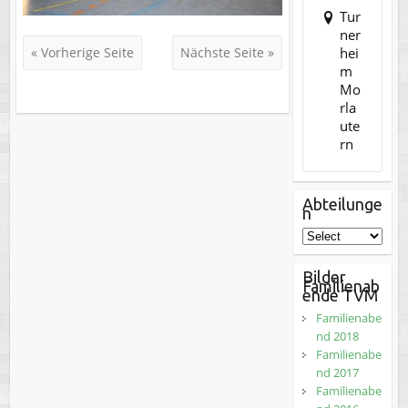
Tur
ner
hei
« Vorherige Seite
Nächste Seite »
m
Mo
rla
ute
rn
Abteilunge
n
Bilder
Familienab
ende TVM
Familienabe
nd 2018
Familienabe
nd 2017
Familienabe