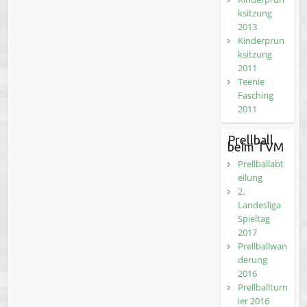
ksitzung
2013
Kinderprun
ksitzung
2011
Teenie
Fasching
2011
Prellball
beim TVM
Prellballabt
eilung
2.
Landesliga
Spieltag
2017
Prellballwan
derung
2016
Prellballturn
ier 2016