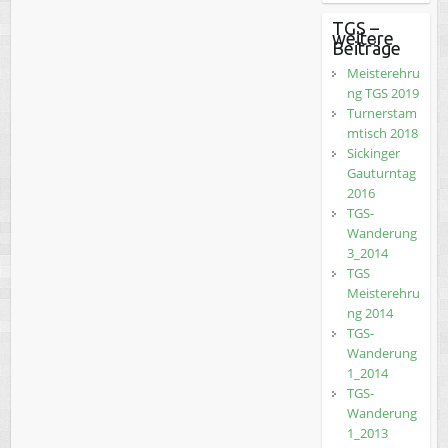
TGS –
weitere
Beiträge
Meisterehru
ng TGS 2019
Turnerstam
mtisch 2018
Sickinger
Gauturntag
2016
TGS-
Wanderung
3_2014
TGS
Meisterehru
ng 2014
TGS-
Wanderung
1_2014
TGS-
Wanderung
1_2013