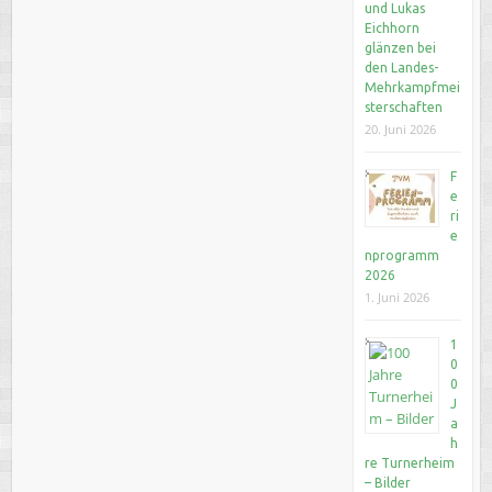
und Lukas
Eichhorn
glänzen bei
den Landes-
Mehrkampfmei
sterschaften
20. Juni 2026
F
e
ri
e
nprogramm
2026
1. Juni 2026
1
0
0
J
a
h
re Turnerheim
– Bilder