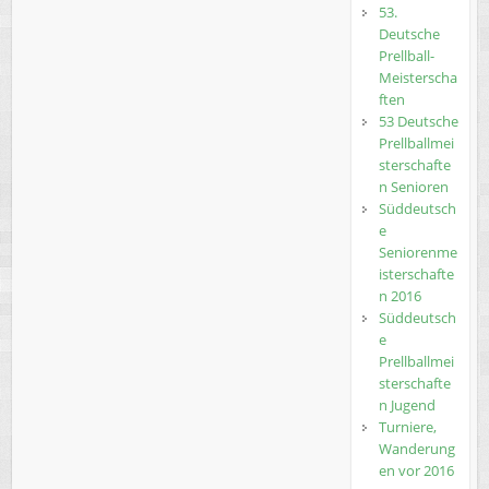
53.
Deutsche
Prellball-
Meisterscha
ften
53 Deutsche
Prellballmei
sterschafte
n Senioren
Süddeutsch
e
Seniorenme
isterschafte
n 2016
Süddeutsch
e
Prellballmei
sterschafte
n Jugend
Turniere,
Wanderung
en vor 2016