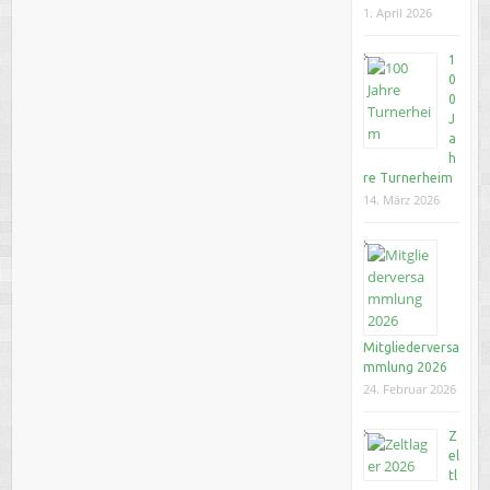
1. April 2026
1
0
0
J
a
h
re Turnerheim
14. März 2026
Mitgliederversa
mmlung 2026
24. Februar 2026
Z
el
tl