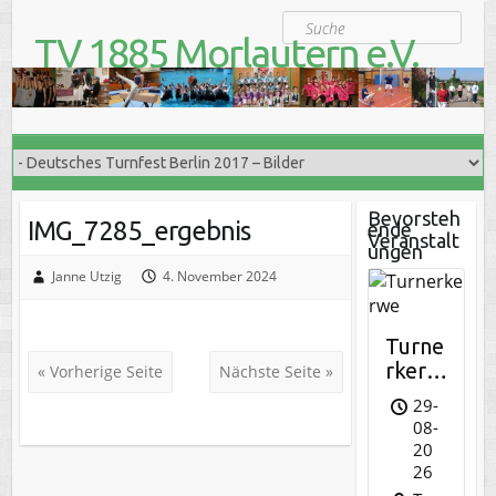
S
Suche
k
TV 1885 Morlautern e.V.
i
Der Turnverein für Jung und Alt
p
t
o
c
o
n
t
Bevorsteh
IMG_7285_ergebnis
ende
e
Veranstalt
ungen
n
t
Janne Utzig
4. November 2024
Turne
rkerw
« Vorherige Seite
Nächste Seite »
e
29-
08-
20
26