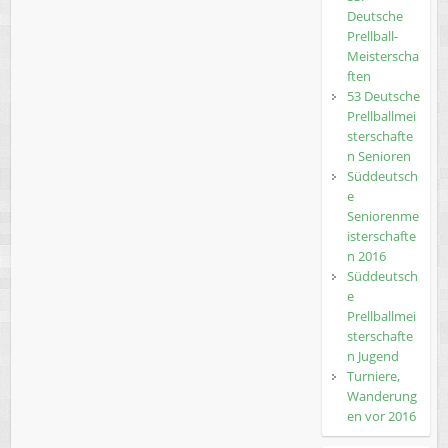
Deutsche
Prellball-
Meisterscha
ften
53 Deutsche
Prellballmei
sterschafte
n Senioren
Süddeutsch
e
Seniorenme
isterschafte
n 2016
Süddeutsch
e
Prellballmei
sterschafte
n Jugend
Turniere,
Wanderung
en vor 2016