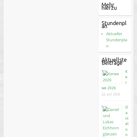
Mehr
hierzu
Stundenpl
an
Aktueller
Stundenpla
n
Aktuellste
Beiträge
K
e
r
we 2026
22. Juli 2026
D
a
ni
el
u
n