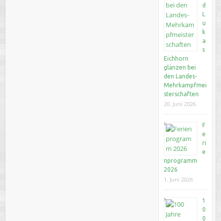
d
L
u
k
a
s
Eichhorn
glänzen bei
den Landes-
Mehrkampfmei
sterschaften
20. Juni 2026
F
e
ri
e
nprogramm
2026
1. Juni 2026
1
0
0