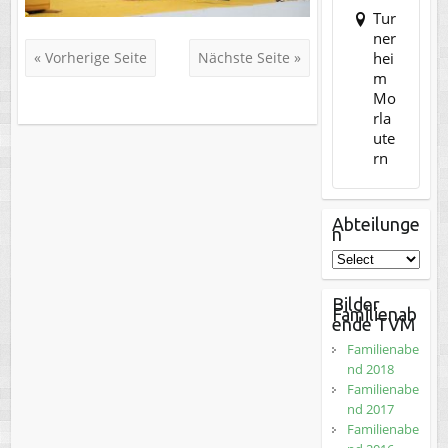
Tur
ner
hei
« Vorherige Seite
Nächste Seite »
m
Mo
rla
ute
rn
Abteilunge
n
Bilder
Familienab
ende TVM
Familienabe
nd 2018
Familienabe
nd 2017
Familienabe