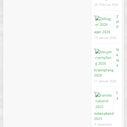
24. Februar 2026
Z
el
tl
ager 2026
15. Januar 2026
N
e
uj
a
hrsempfang
2026
11. Januar 2026
F
a
milienabend
2025
7. Dezember