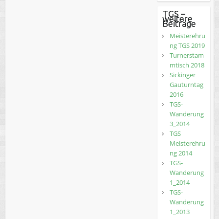
TGS –
weitere
Beiträge
Meisterehru
ng TGS 2019
Turnerstam
mtisch 2018
Sickinger
Gauturntag
2016
TGS-
Wanderung
3_2014
TGS
Meisterehru
ng 2014
TGS-
Wanderung
1_2014
TGS-
Wanderung
1_2013