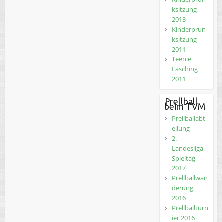
ksitzung
2013
Kinderprun
ksitzung
2011
Teenie
Fasching
2011
Prellball
beim TVM
Prellballabt
eilung
2.
Landesliga
Spieltag
2017
Prellballwan
derung
2016
Prellballturn
ier 2016