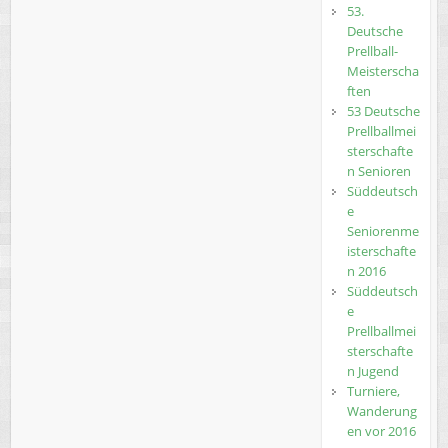
53.
Deutsche
Prellball-
Meisterscha
ften
53 Deutsche
Prellballmei
sterschafte
n Senioren
Süddeutsch
e
Seniorenme
isterschafte
n 2016
Süddeutsch
e
Prellballmei
sterschafte
n Jugend
Turniere,
Wanderung
en vor 2016