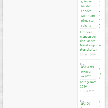
n
d
L
u
k
a
s
Eichhorn
glänzen bei
den Landes-
Mehrkampfmei
sterschaften
20. Juni 2026
F
e
ri
e
nprogramm
2026
1. Juni 2026
1
0