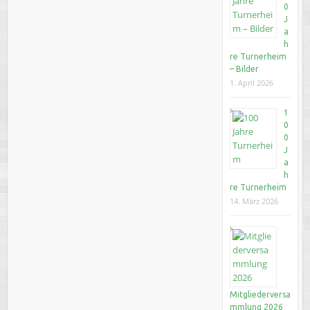
0
J
a
h
re Turnerheim
– Bilder
1. April 2026
1
0
0
J
a
h
re Turnerheim
14. März 2026
Mitgliederversa
mmlung 2026