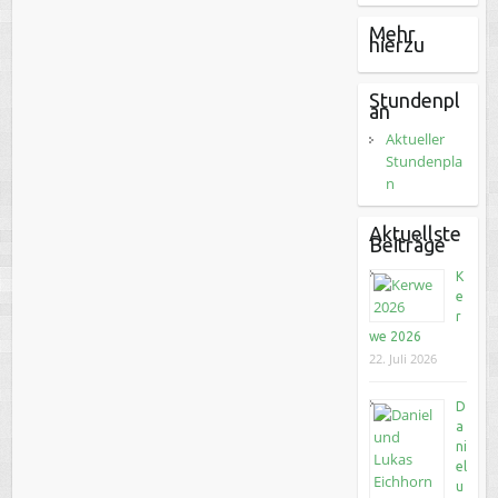
Mehr
hierzu
Stundenpl
an
Aktueller
Stundenpla
n
Aktuellste
Beiträge
K
e
r
we 2026
22. Juli 2026
D
a
ni
el
u