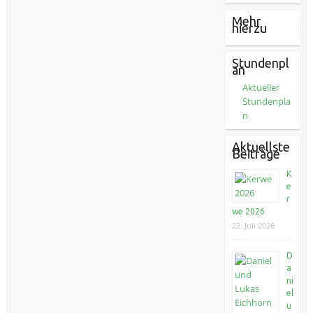
Mehr
hierzu
Stundenpl
an
Aktueller
Stundenpla
n
Aktuellste
Beiträge
K
e
r
we 2026
22. Juli 2026
D
a
ni
el
u