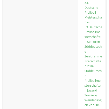
53.
Deutsche
Prellball-
Meisterscha
ften
53 Deutsche
Prellballmei
sterschafte
n Senioren
Süddeutsch
e
Seniorenme
isterschafte
n 2016
Süddeutsch
e
Prellballmei
sterschafte
n Jugend
Turniere,
Wanderung
en vor 2016