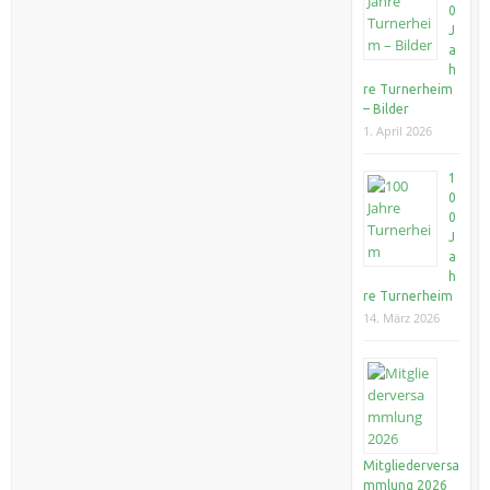
0
J
a
h
re Turnerheim
– Bilder
1. April 2026
1
0
0
J
a
h
re Turnerheim
14. März 2026
Mitgliederversa
mmlung 2026