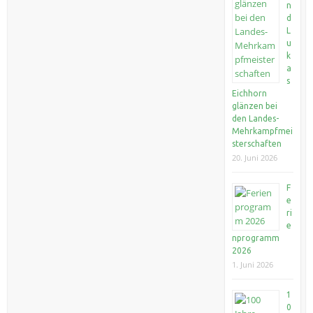
n
d
L
u
k
a
s
Eichhorn
glänzen bei
den Landes-
Mehrkampfmei
sterschaften
20. Juni 2026
F
e
ri
e
nprogramm
2026
1. Juni 2026
1
0