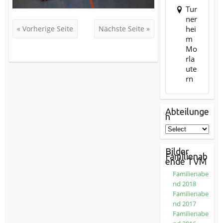
Tur
ner
hei
« Vorherige Seite
Nächste Seite »
m
Mo
rla
ute
rn
Abteilunge
n
Bilder
Familienab
ende TVM
Familienabe
nd 2018
Familienabe
nd 2017
Familienabe