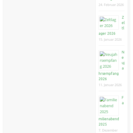
24. Februar 2026
Z
el
tl
ager 2026
15. Januar 2026
N
e
uj
a
hrsempfang
2026
11. Januar 2026
F
a
milienabend
2025
7. Dezember