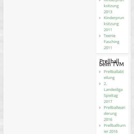
ksitzung
2013
Kinderprun
ksitzung
2011
Teenie
Fasching
2011
Prellball
beim TVM
Prellballabt
eilung
2.
Landesliga
Spieltag
2017
Prellballwan
derung
2016
Prellballturn
ier 2016