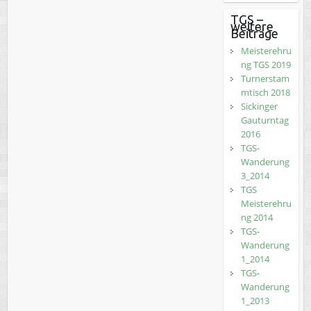
TGS –
weitere
Beiträge
Meisterehru
ng TGS 2019
Turnerstam
mtisch 2018
Sickinger
Gauturntag
2016
TGS-
Wanderung
3_2014
TGS
Meisterehru
ng 2014
TGS-
Wanderung
1_2014
TGS-
Wanderung
1_2013