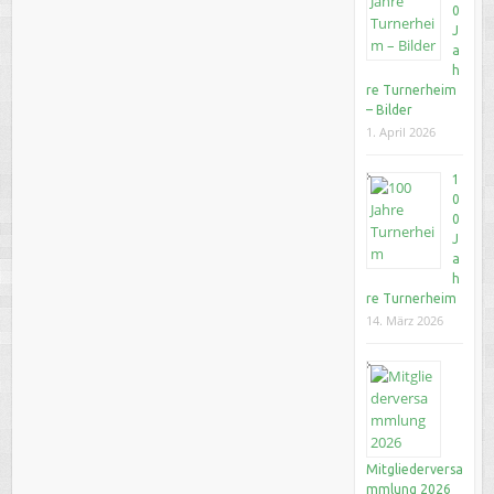
0
J
a
h
re Turnerheim
– Bilder
1. April 2026
1
0
0
J
a
h
re Turnerheim
14. März 2026
Mitgliederversa
mmlung 2026