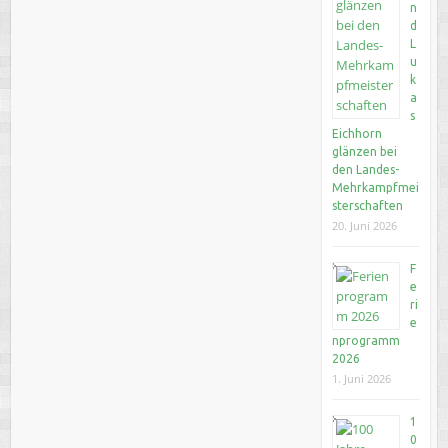
n
d
L
u
k
a
s
Eichhorn
glänzen bei
den Landes-
Mehrkampfmei
sterschaften
20. Juni 2026
F
e
ri
e
nprogramm
2026
1. Juni 2026
1
0