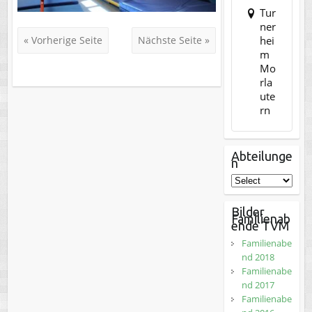
Tur
ner
hei
« Vorherige Seite
Nächste Seite »
m
Mo
rla
ute
rn
Abteilunge
n
Bilder
Familienab
ende TVM
Familienabe
nd 2018
Familienabe
nd 2017
Familienabe