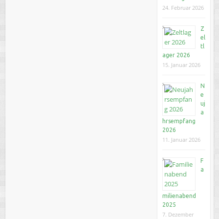
24. Februar 2026
Z
el
tl
ager 2026
15. Januar 2026
N
e
uj
a
hrsempfang
2026
11. Januar 2026
F
a
milienabend
2025
7. Dezember