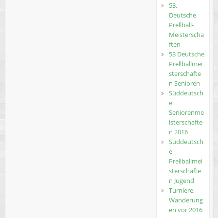
53.
Deutsche
Prellball-
Meisterscha
ften
53 Deutsche
Prellballmei
sterschafte
n Senioren
Süddeutsch
e
Seniorenme
isterschafte
n 2016
Süddeutsch
e
Prellballmei
sterschafte
n Jugend
Turniere,
Wanderung
en vor 2016