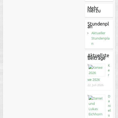
Mehr
hierzu
Stundenpl
an
Aktueller
Stundenpla
n
Aktuellste
Beiträge
K
e
r
we 2026
22. Juli 2026
D
a
ni
el
u