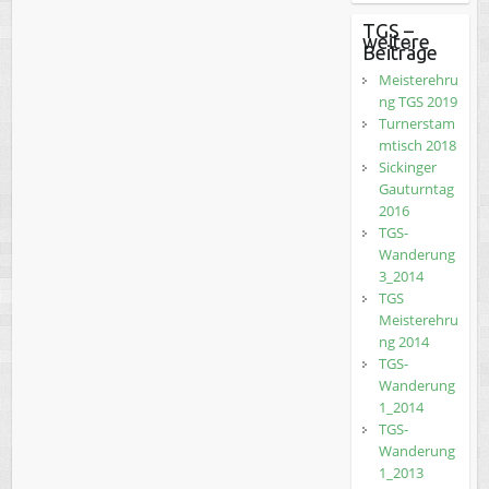
TGS –
weitere
Beiträge
Meisterehru
ng TGS 2019
Turnerstam
mtisch 2018
Sickinger
Gauturntag
2016
TGS-
Wanderung
3_2014
TGS
Meisterehru
ng 2014
TGS-
Wanderung
1_2014
TGS-
Wanderung
1_2013