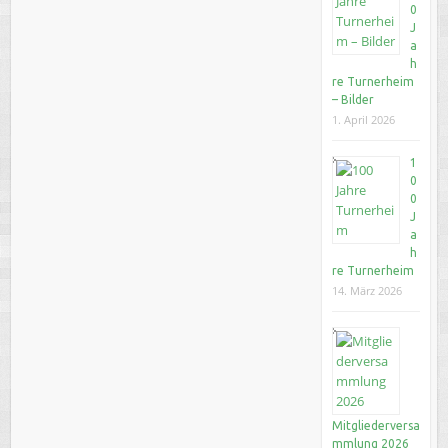
0
J
a
h
re Turnerheim
– Bilder
1. April 2026
1
0
0
J
a
h
re Turnerheim
14. März 2026
Mitgliederversa
mmlung 2026