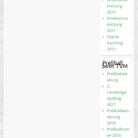
ksitzung
2013
Kinderprun
ksitzung
2011
Teenie
Fasching
2011
Prellball
beim TVM
Prellballabt
eilung
2.
Landesliga
Spieltag
2017
Prellballwan
derung
2016
Prellballturn
ier 2016