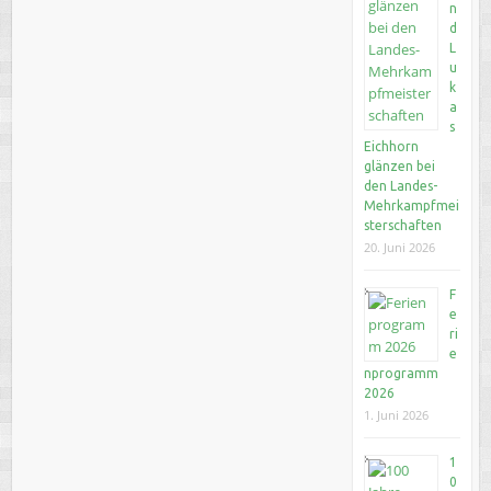
n
d
L
u
k
a
s
Eichhorn
glänzen bei
den Landes-
Mehrkampfmei
sterschaften
20. Juni 2026
F
e
ri
e
nprogramm
2026
1. Juni 2026
1
0