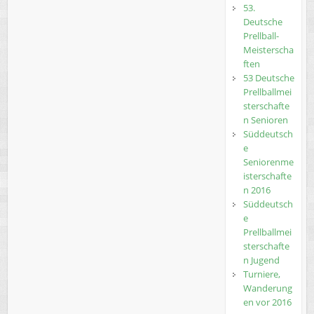
53.
Deutsche
Prellball-
Meisterscha
ften
53 Deutsche
Prellballmei
sterschafte
n Senioren
Süddeutsch
e
Seniorenme
isterschafte
n 2016
Süddeutsch
e
Prellballmei
sterschafte
n Jugend
Turniere,
Wanderung
en vor 2016