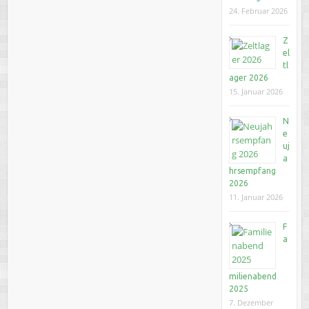
24. Februar 2026
Z
el
tl
ager 2026
15. Januar 2026
N
e
uj
a
hrsempfang
2026
11. Januar 2026
F
a
milienabend
2025
7. Dezember