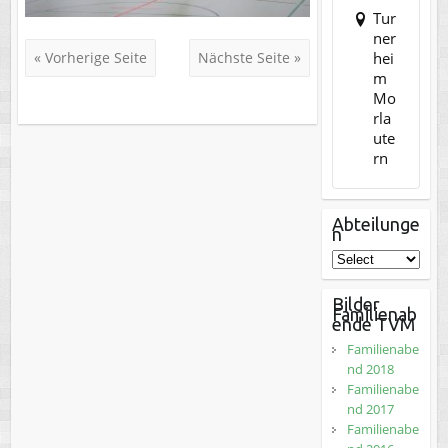
Tur
ner
hei
« Vorherige Seite
Nächste Seite »
m
Mo
rla
ute
rn
Abteilunge
n
Bilder
Familienab
ende TVM
Familienabe
nd 2018
Familienabe
nd 2017
Familienabe