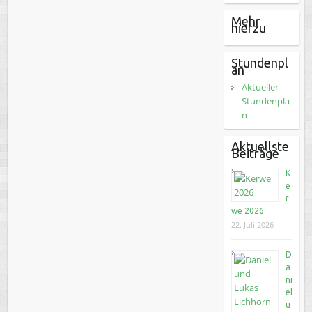
Mehr
hierzu
Stundenpl
an
Aktueller
Stundenpla
n
Aktuellste
Beiträge
K
e
r
we 2026
22. Juli 2026
D
a
ni
el
u