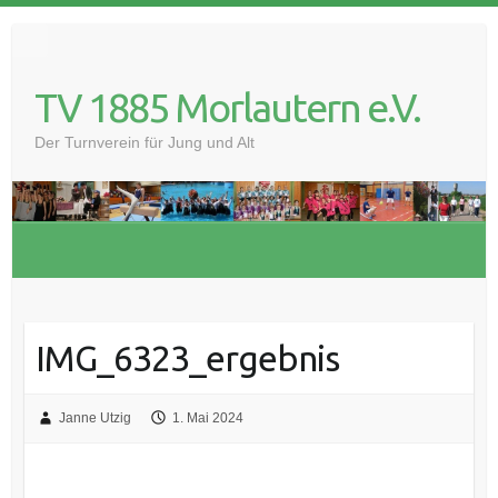
S
Suche
k
i
TV 1885 Morlautern e.V.
p
t
Der Turnverein für Jung und Alt
o
c
o
n
t
e
n
t
IMG_6323_ergebnis
Janne Utzig
1. Mai 2024