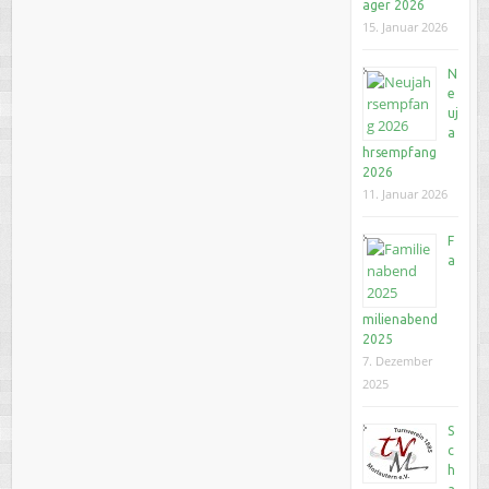
ager 2026
15. Januar 2026
N
e
uj
a
hrsempfang
2026
11. Januar 2026
F
a
milienabend
2025
7. Dezember
2025
S
c
h