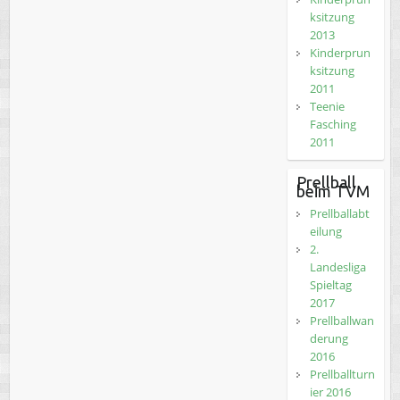
ksitzung
2013
Kinderprun
ksitzung
2011
Teenie
Fasching
2011
Prellball
beim TVM
Prellballabt
eilung
2.
Landesliga
Spieltag
2017
Prellballwan
derung
2016
Prellballturn
ier 2016