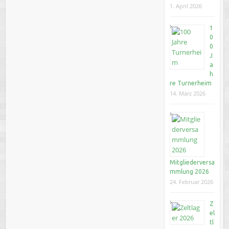
1. April 2026
1
0
0
J
a
h
re Turnerheim
14. März 2026
Mitgliederversa
mmlung 2026
24. Februar 2026
Z
el
tl