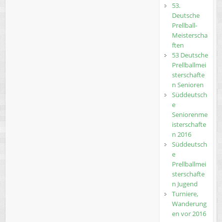
53.
Deutsche
Prellball-
Meisterscha
ften
53 Deutsche
Prellballmei
sterschafte
n Senioren
Süddeutsch
e
Seniorenme
isterschafte
n 2016
Süddeutsch
e
Prellballmei
sterschafte
n Jugend
Turniere,
Wanderung
en vor 2016