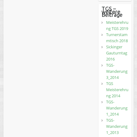
TGS –
weitere
Beiträge
Meisterehru
ng TGS 2019
Turnerstam
mtisch 2018
Sickinger
Gauturntag
2016
TGS-
Wanderung
3_2014
TGS
Meisterehru
ng 2014
TGS-
Wanderung
1_2014
TGS-
Wanderung
1_2013