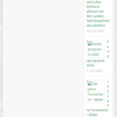
und Lukas
Eichhorn
glänzen bei
den Landes-
Mehrkampfmei
sterschaften
20. Juni 2026
F
e
ri
e
nprogramm
2026
1. Juni 2026
1
0
0
J
a
h
re Turnerheim
– Bilder