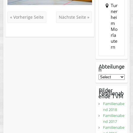
Tur
ner
hei
« Vorherige Seite
Nächste Seite »
m
Mo
rla
ute
rn
Abteilunge
n
Bilder
Familienab
ende TVM
Familienabe
nd 2018
Familienabe
nd 2017
Familienabe