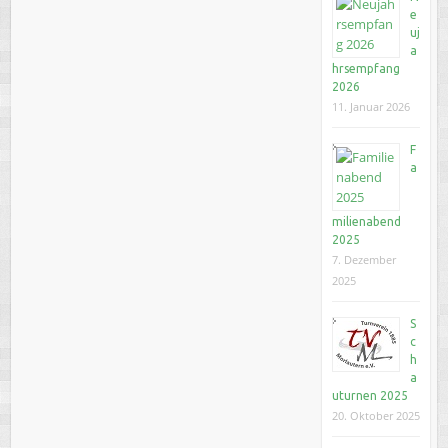
e
uj
a
hrsempfang
2026
11. Januar 2026
F
a
milienabend
2025
7. Dezember
2025
S
c
h
a
uturnen 2025
20. Oktober 2025