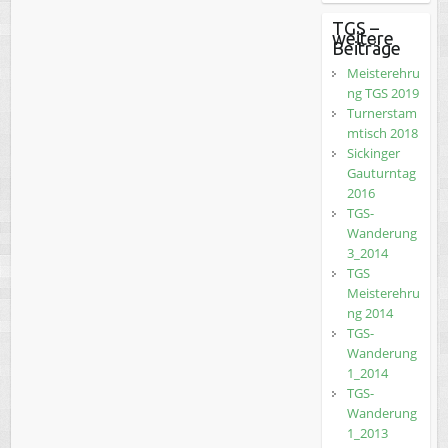
TGS –
weitere
Beiträge
Meisterehru
ng TGS 2019
Turnerstam
mtisch 2018
Sickinger
Gauturntag
2016
TGS-
Wanderung
3_2014
TGS
Meisterehru
ng 2014
TGS-
Wanderung
1_2014
TGS-
Wanderung
1_2013