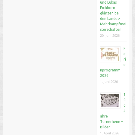
und Lukas
Eichhorn
glänzen bei
den Landes-
Mehrkampfmei
sterschaften
20. Juni 2026
F
e
ri
e
nprogramm
2026
1. Juni 2026
1
0
0
J
ahre
Turnerheim –
Bilder
1. April 2026