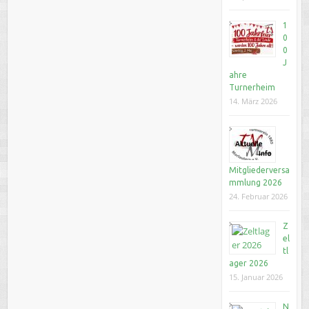
1
0
0
J
ahre
Turnerheim
14. März 2026
Mitgliederversa
mmlung 2026
24. Februar 2026
Z
el
tl
ager 2026
15. Januar 2026
N