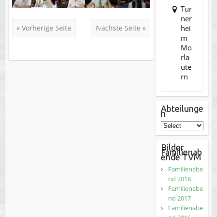
Tur
ner
hei
« Vorherige Seite
Nächste Seite »
m
Mo
rla
ute
rn
Abteilunge
n
Bilder
Familienab
ende TVM
Familienabe
nd 2018
Familienabe
nd 2017
Familienabe