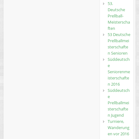
53.
Deutsche
Prellball-
Meisterscha
ften
53 Deutsche
Prellballmei
sterschafte
n Senioren
Süddeutsch
e
Seniorenme
isterschafte
n 2016
Süddeutsch
e
Prellballmei
sterschafte
n Jugend
Turniere,
Wanderung
en vor 2016