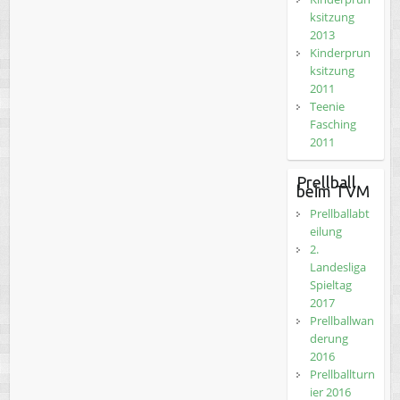
ksitzung
2013
Kinderprun
ksitzung
2011
Teenie
Fasching
2011
Prellball
beim TVM
Prellballabt
eilung
2.
Landesliga
Spieltag
2017
Prellballwan
derung
2016
Prellballturn
ier 2016