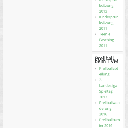
ksitzung
2013
Kinderprun
ksitzung
2011
Teenie
Fasching
2011
Prellball
beim TVM
Prellballabt
eilung
2.
Landesliga
Spieltag
2017
Prellballwan
derung
2016
Prellballturn
ier 2016