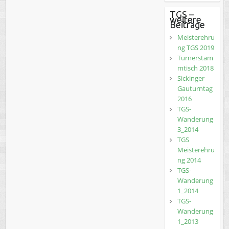
TGS –
weitere
Beiträge
Meisterehru
ng TGS 2019
Turnerstam
mtisch 2018
Sickinger
Gauturntag
2016
TGS-
Wanderung
3_2014
TGS
Meisterehru
ng 2014
TGS-
Wanderung
1_2014
TGS-
Wanderung
1_2013