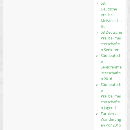
53.
Deutsche
Prellball-
Meisterscha
ften
53 Deutsche
Prellballmei
sterschafte
n Senioren
Süddeutsch
e
Seniorenme
isterschafte
n 2016
Süddeutsch
e
Prellballmei
sterschafte
n Jugend
Turniere,
Wanderung
en vor 2016