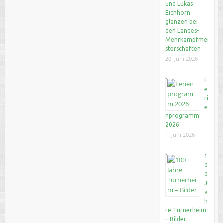
und Lukas
Eichhorn
glänzen bei
den Landes-
Mehrkampfmei
sterschaften
20. Juni 2026
F
e
ri
e
nprogramm
2026
1. Juni 2026
1
0
0
J
a
h
re Turnerheim
– Bilder