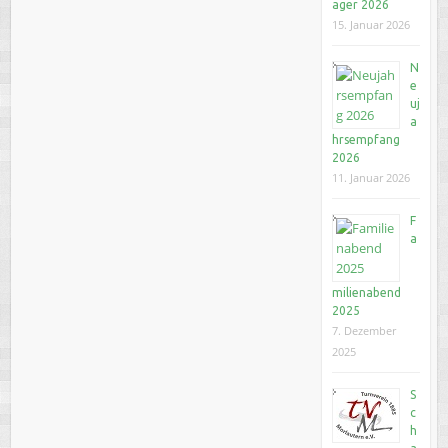
ager 2026
15. Januar 2026
N
e
uj
a
hrsempfang
2026
11. Januar 2026
F
a
milienabend
2025
7. Dezember
2025
S
c
h