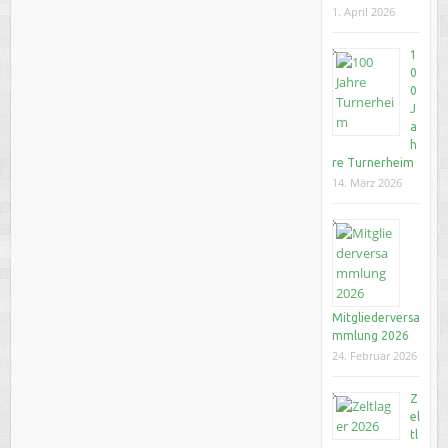
1. April 2026
1
0
0
J
a
h
re Turnerheim
14. März 2026
Mitgliederversa
mmlung 2026
24. Februar 2026
Z
el
tl