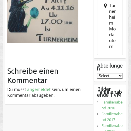
Tur
ner
hei
m
Mo
rla
ute
rn
Abteilunge
n
Schreibe einen
Kommentar
Bilder
Du musst
angemeldet
sein, um einen
Familienab
ende TVM
Kommentar abzugeben.
Familienabe
nd 2018
Familienabe
nd 2017
Familienabe