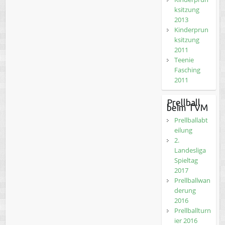
ksitzung
2013
Kinderprun
ksitzung
2011
Teenie
Fasching
2011
Prellball
beim TVM
Prellballabt
eilung
2.
Landesliga
Spieltag
2017
Prellballwan
derung
2016
Prellballturn
ier 2016