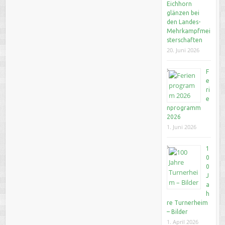
Eichhorn
glänzen bei
den Landes-
Mehrkampfmei
sterschaften
20. Juni 2026
F
e
ri
e
nprogramm
2026
1. Juni 2026
1
0
0
J
a
h
re Turnerheim
– Bilder
1. April 2026