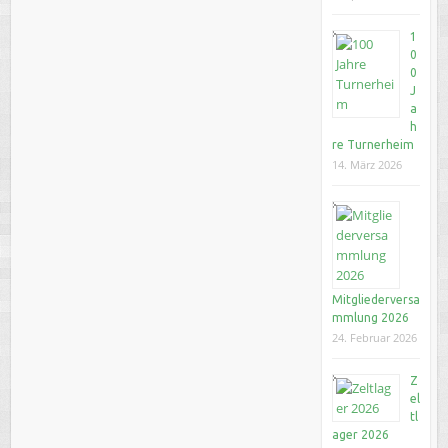
1
0
0
J
a
h
re Turnerheim
14. März 2026
Mitgliederversa
mmlung 2026
24. Februar 2026
Z
el
tl
ager 2026