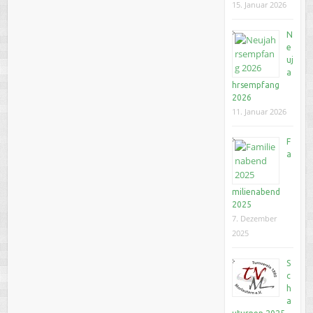
15. Januar 2026
N
e
uj
a
hrsempfang
2026
11. Januar 2026
F
a
milienabend
2025
7. Dezember
2025
S
c
h
a