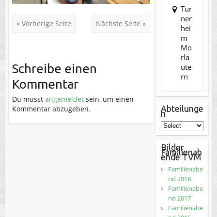
Tur
ner
« Vorherige Seite
Nächste Seite »
hei
m
Mo
rla
Schreibe einen
ute
rn
Kommentar
Du musst
angemeldet
sein, um einen
Abteilunge
Kommentar abzugeben.
n
Bilder
Familienab
ende TVM
Familienabe
nd 2018
Familienabe
nd 2017
Familienabe