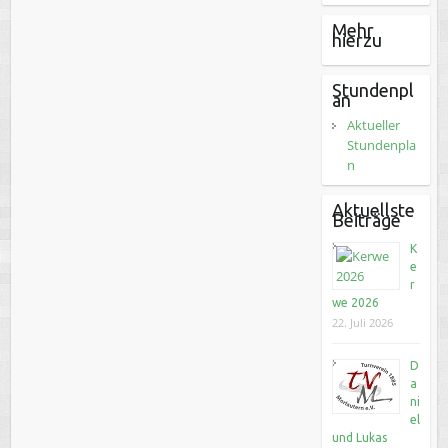
Mehr
hierzu
Stundenpl
an
Aktueller
Stundenpla
n
Aktuellste
Beiträge
K
e
r
we 2026
22. Juli 2026
D
a
ni
el
und Lukas