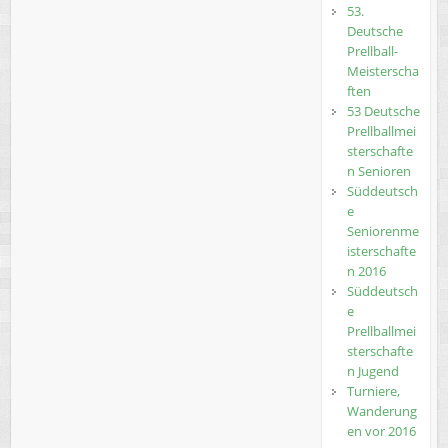
53.
Deutsche
Prellball-
Meisterscha
ften
53 Deutsche
Prellballmei
sterschafte
n Senioren
Süddeutsch
e
Seniorenme
isterschafte
n 2016
Süddeutsch
e
Prellballmei
sterschafte
n Jugend
Turniere,
Wanderung
en vor 2016