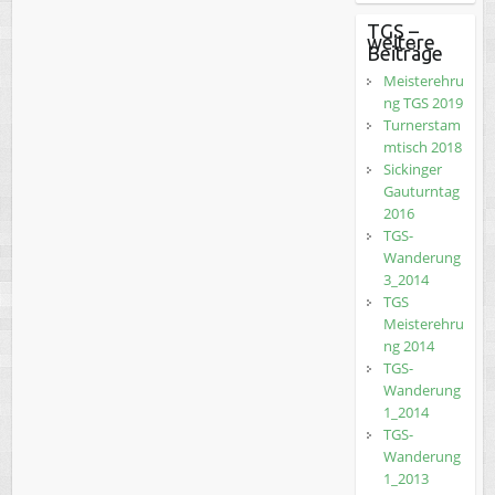
TGS –
weitere
Beiträge
Meisterehru
ng TGS 2019
Turnerstam
mtisch 2018
Sickinger
Gauturntag
2016
TGS-
Wanderung
3_2014
TGS
Meisterehru
ng 2014
TGS-
Wanderung
1_2014
TGS-
Wanderung
1_2013