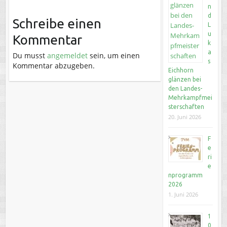
n
d
Schreibe einen
L
u
Kommentar
k
a
Du musst
angemeldet
sein, um einen
s
Kommentar abzugeben.
Eichhorn
glänzen bei
den Landes-
Mehrkampfmei
sterschaften
20. Juni 2026
F
e
ri
e
nprogramm
2026
1. Juni 2026
1
0