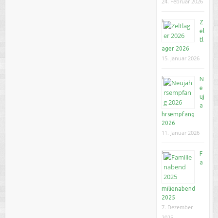
24. Februar 2026
Z
el
tl
ager 2026
15. Januar 2026
N
e
uj
a
hrsempfang
2026
11. Januar 2026
F
a
milienabend
2025
7. Dezember
2025