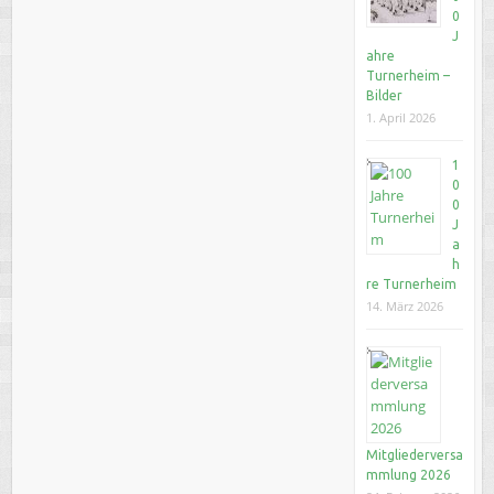
0
J
ahre
Turnerheim –
Bilder
1. April 2026
1
0
0
J
a
h
re Turnerheim
14. März 2026
Mitgliederversa
mmlung 2026